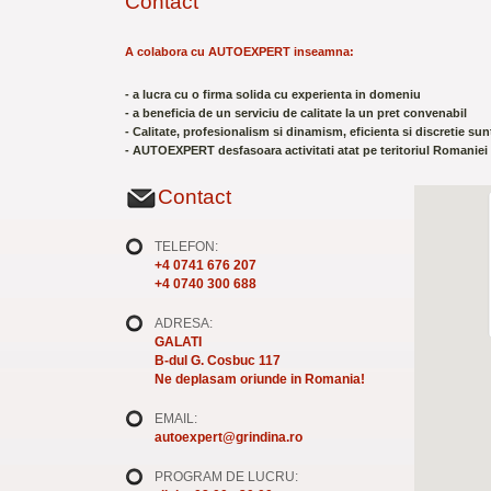
Contact
A colabora cu AUTOEXPERT inseamna:
- a lucra cu o firma solida cu experienta in domeniu
- a beneficia de un serviciu de calitate la un pret convenabil
- Calitate, profesionalism si dinamism, eficienta si discretie su
- AUTOEXPERT desfasoara activitati atat pe teritoriul Romaniei c
Contact
TELEFON:
+4 0741 676 207
+4 0740 300 688
ADRESA:
GALATI
B-dul G. Cosbuc 117
Ne deplasam oriunde in Romania!
EMAIL:
autoexpert@grindina.ro
PROGRAM DE LUCRU: