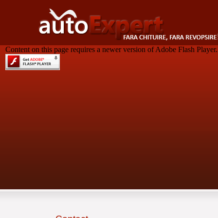
Content on this page requires a newer version of Adobe Flash Player.