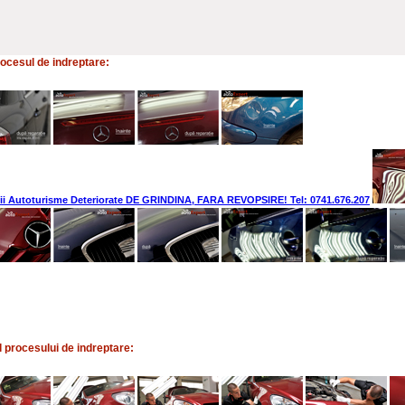
rocesul de indreptare:
l procesului de indreptare: